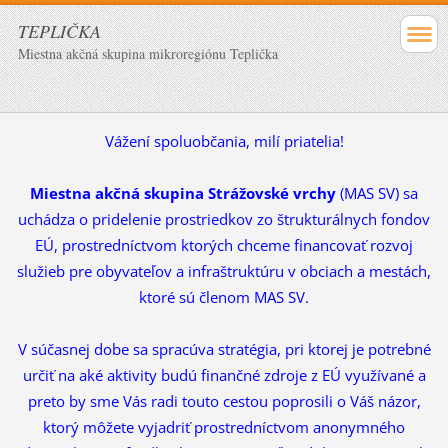
TEPLIČKA
Miestna akčná skupina mikroregiónu Teplička
Vážení spoluobčania, milí priatelia!
Miestna akčná skupina Strážovské vrchy
(MAS SV) sa
uchádza o pridelenie prostriedkov zo štrukturálnych fondov
EÚ, prostredníctvom ktorých chceme financovať rozvoj
služieb pre obyvateľov a infraštruktúru v obciach a mestách,
ktoré sú členom MAS SV.
V súčasnej dobe sa spracúva stratégia, pri ktorej je potrebné
určiť na aké aktivity budú finančné zdroje z EÚ využívané a
preto by sme Vás radi touto cestou poprosili o Váš názor,
ktorý môžete vyjadriť prostredníctvom anonymného