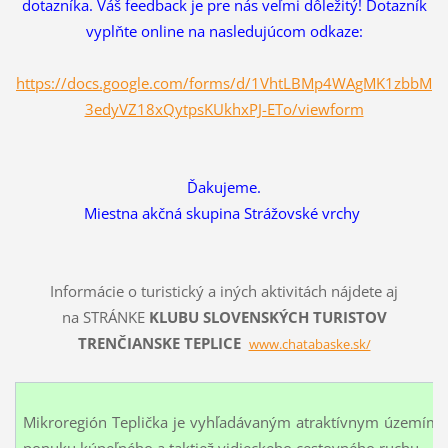
dotazníka. Váš feedback je pre nás veľmi dôležitý! Dotazník
vyplňte online na nasledujúcom odkaze:
https://docs.google.com/forms/d/1VhtLBMp4WAgMK1zbbM
3edyVZ18xQytpsKUkhxPJ-ETo/viewform
Ďakujeme.
Miestna akčná skupina Strážovské vrchy
Informácie o turistický a iných aktivitách nájdete aj
na
STRÁNKE
KLUBU SLOVENSKÝCH TURISTOV
TRENČIANSKE TEPLICE
www.chatabaske.sk/
Mikroregión Teplička je vyhľadávaným atraktívnym územím, k
ponuku kúpeľného a taktiež vidieckeho cestovného ruchu.