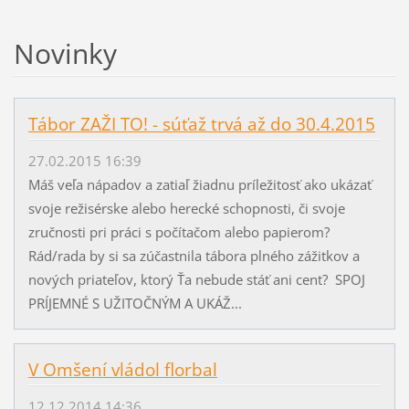
Novinky
Tábor ZAŽI TO! - súťaž trvá až do 30.4.2015
27.02.2015 16:39
Máš veľa nápadov a zatiaľ žiadnu príležitosť ako ukázať
svoje režisérske alebo herecké schopnosti, či svoje
zručnosti pri práci s počítačom alebo papierom?
Rád/rada by si sa zúčastnila tábora plného zážitkov a
nových priateľov, ktorý Ťa nebude stáť ani cent? SPOJ
PRÍJEMNÉ S UŽITOČNÝM A UKÁŽ...
V Omšení vládol florbal
12.12.2014 14:36