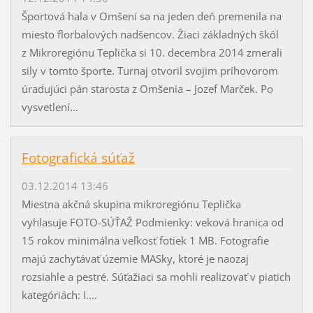
Športová hala v Omšení sa na jeden deň premenila na
miesto florbalových nadšencov. Žiaci základných škôl
z Mikroregiónu Teplička si 10. decembra 2014 zmerali
sily v tomto športe. Turnaj otvoril svojim príhovorom
úradujúci pán starosta z Omšenia – Jozef Marček. Po
vysvetlení...
Fotografická súťaž
03.12.2014 13:46
Miestna akčná skupina mikroregiónu Teplička
vyhlasuje FOTO-SÚŤAŽ Podmienky: veková hranica od
15 rokov minimálna veľkosť fotiek 1 MB. Fotografie
majú zachytávať územie MASky, ktoré je naozaj
rozsiahle a pestré. Súťažiaci sa mohli realizovať v piatich
kategóriách: I....