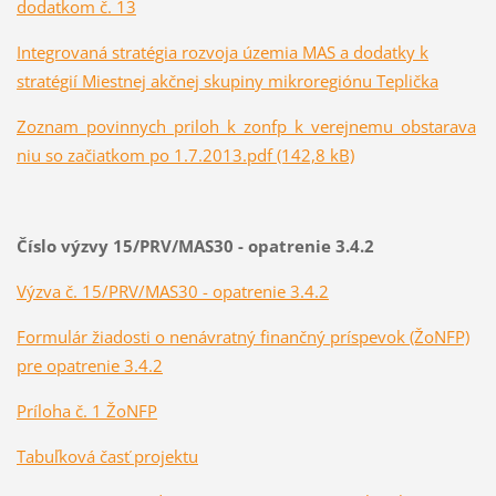
dodatkom č. 13
Integrovaná stratégia rozvoja územia MAS a dodatky k
stratégií Miestnej akčnej skupiny mikroregiónu Teplička
Zoznam_povinnych_priloh_k_zonfp_k_verejnemu_obstarava
niu so začiatkom po 1.7.2013.pdf (142,8 kB)
Číslo výzvy 15/PRV/MAS30 - opatrenie 3.4.2
Výzva č. 15/PRV/MAS30 - opatrenie 3.4.2
Formulár žiadosti o nenávratný finančný príspevok (ŽoNFP)
pre opatrenie 3.4.2
Príloha č. 1 ŽoNFP
Tabuľková časť projektu