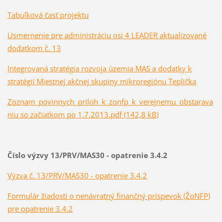
Tabuľková časť projektu
Usmernenie pre administráciu osi 4 LEADER aktualizované
dodatkom č. 13
Integrovaná stratégia rozvoja územia MAS a dodatky k
stratégií Miestnej akčnej skupiny mikroregiónu Teplička
Zoznam_povinnych_priloh_k_zonfp_k_verejnemu_obstarava
niu so začiatkom po 1.7.2013.pdf (142,8 kB)
Číslo výzvy 13/PRV/MAS30 - opatrenie 3.4.2
Výzva č. 13/PRV/MAS30 - opatrenie 3.4.2
Formulár žiadosti o nenávratný finančný príspevok (ŽoNFP)
pre opatrenie 3.4.2