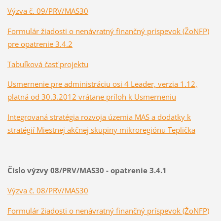
Výzva č. 09/PRV/MAS30
Formulár žiadosti o nenávratný finančný príspevok (ŽoNFP)
pre opatrenie 3.4.2
Tabuľková časť projektu
Usmernenie pre administráciu osi 4 Leader, verzia 1.12,
platná od 30.3.2012 vrátane príloh k Usmerneniu
Integrovaná stratégia rozvoja územia MAS a dodatky k
stratégií Miestnej akčnej skupiny mikroregiónu Teplička
Číslo výzvy 08/PRV/MAS30 - opatrenie 3.4.1
Výzva č. 08/PRV/MAS30
Formulár žiadosti o nenávratný finančný príspevok (ŽoNFP)