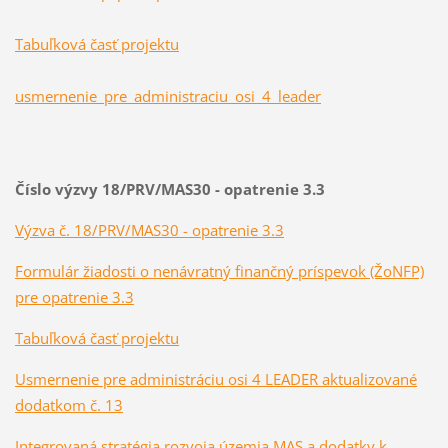
Tabuľková časť projektu
usmernenie_pre_administraciu_osi_4_leader
Číslo výzvy 18/PRV/MAS30 - opatrenie 3.3
Výzva č. 18/PRV/MAS30 - opatrenie 3.3
Formulár žiadosti o nenávratný finančný príspevok (ŽoNFP)
pre opatrenie 3.3
Tabuľková časť projektu
Usmernenie pre administráciu osi 4 LEADER aktualizované
dodatkom č. 13
Integrovaná stratégia rozvoja územia MAS a dodatky k