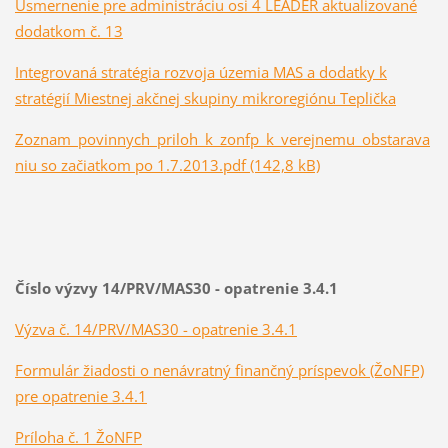
Usmernenie pre administráciu osi 4 LEADER aktualizované
dodatkom č. 13
Integrovaná stratégia rozvoja územia MAS a dodatky k
stratégií Miestnej akčnej skupiny mikroregiónu Teplička
Zoznam_povinnych_priloh_k_zonfp_k_verejnemu_obstarava
niu so začiatkom po 1.7.2013.pdf (142,8 kB)
Číslo výzvy 14/PRV/MAS30 - opatrenie 3.4.1
Výzva č. 14/PRV/MAS30 - opatrenie 3.4.1
Formulár žiadosti o nenávratný finančný príspevok (ŽoNFP)
pre opatrenie 3.4.1
Príloha č. 1 ŽoNFP