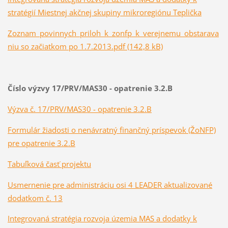
stratégií Miestnej akčnej skupiny mikroregiónu Teplička
Zoznam_povinnych_priloh_k_zonfp_k_verejnemu_obstarava
niu so začiatkom po 1.7.2013.pdf (142,8 kB)
Číslo výzvy 17/PRV/MAS30 - opatrenie 3.2.B
Výzva č. 17/PRV/MAS30 - opatrenie 3.2.B
Formulár žiadosti o nenávratný finančný príspevok (ŽoNFP)
pre opatrenie 3.2.B
Tabuľková časť projektu
Usmernenie pre administráciu osi 4 LEADER aktualizované
dodatkom č. 13
Integrovaná stratégia rozvoja územia MAS a dodatky k