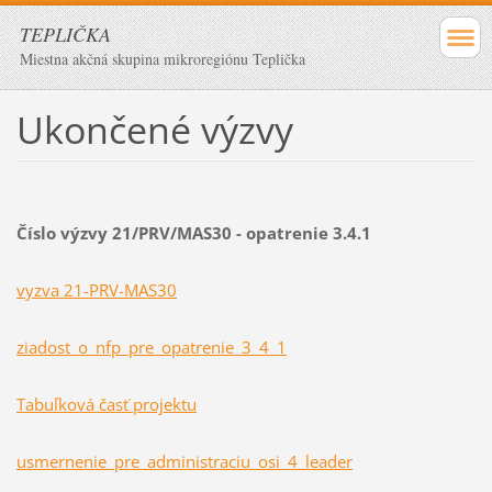
TEPLIČKA
Miestna akčná skupina mikroregiónu Teplička
Ukončené výzvy
Číslo výzvy 21/PRV/MAS30 - opatrenie 3.4.1
vyzva 21-PRV-MAS30
ziadost_o_nfp_pre_opatrenie_3_4_1
Tabuľková časť projektu
usmernenie_pre_administraciu_osi_4_leader