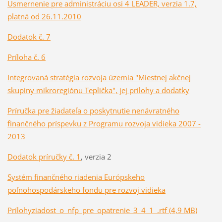
Usmernenie pre administráciu osi 4 LEADER, verzia 1.7,
platná od 26.11.2010
Dodatok č. 7
Príloha č. 6
Integrovaná stratégia rozvoja územia "Miestnej akčnej
skupiny mikroregiónu Teplička", jej prílohy a dodatky
Príručka pre žiadateľa o poskytnutie nenávratného
finančného príspevku z Programu rozvoja vidieka 2007 -
2013
Dodatok príručky č. 1
, verzia 2
Systém finančného riadenia Európskeho
poľnohospodárskeho fondu pre rozvoj vidieka
Prílohy
ziadost_o_nfp_pre_opatrenie_3_4_1_.rtf (4,9 MB)