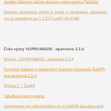
stratégií Miestnej akčnej skupiny mikroregiónu Teplička
Zoznam_povinnych_priloh_k_zonfp_k_verejnemu_obstarava
niu so začiatkom po 1.7.2013.pdf (142,8 kB)
Číslo výzvy 16/PRV/MAS30 - opatrenie 3.2.A
Výzva č. 16/PRV/MAS30 - opatrenie 3.2.A
Formulár žiadosti o nenávratný finančný príspevok (ŽoNFP)
pre opatrenie 3.2.A
Príloha č. 1 ŽoNFP
Tabuľková časť projektu
Usmernenie pre administráciu osi 4 LEADER aktualizované