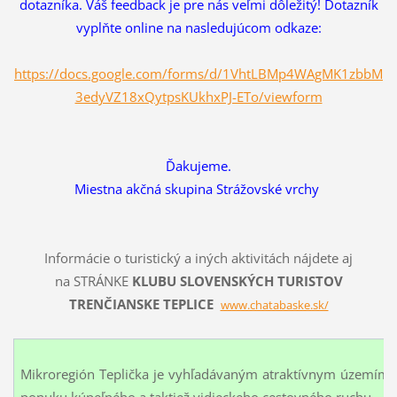
dotazníka. Váš feedback je pre nás veľmi dôležitý! Dotazník
vyplňte online na nasledujúcom odkaze:
https://docs.google.com/forms/d/1VhtLBMp4WAgMK1zbbM
3edyVZ18xQytpsKUkhxPJ-ETo/viewform
Ďakujeme.
Miestna akčná skupina Strážovské vrchy
Informácie o turistický a iných aktivitách nájdete aj
na
STRÁNKE
KLUBU SLOVENSKÝCH TURISTOV
TRENČIANSKE TEPLICE
www.chatabaske.sk/
Mikroregión Teplička je vyhľadávaným atraktívnym územím, k
ponuku kúpeľného a taktiež vidieckeho cestovného ruchu.