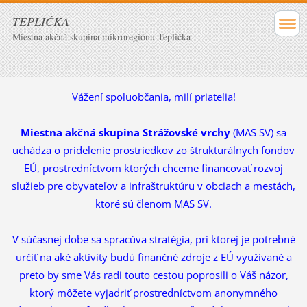
TEPLIČKA
Miestna akčná skupina mikroregiónu Teplička
Vážení spoluobčania, milí priatelia!
Miestna akčná skupina Strážovské vrchy
(MAS SV) sa
uchádza o pridelenie prostriedkov zo štrukturálnych fondov
EÚ, prostredníctvom ktorých chceme financovať rozvoj
služieb pre obyvateľov a infraštruktúru v obciach a mestách,
ktoré sú členom MAS SV.
V súčasnej dobe sa spracúva stratégia, pri ktorej je potrebné
určiť na aké aktivity budú finančné zdroje z EÚ využívané a
preto by sme Vás radi touto cestou poprosili o Váš názor,
ktorý môžete vyjadriť prostredníctvom anonymného