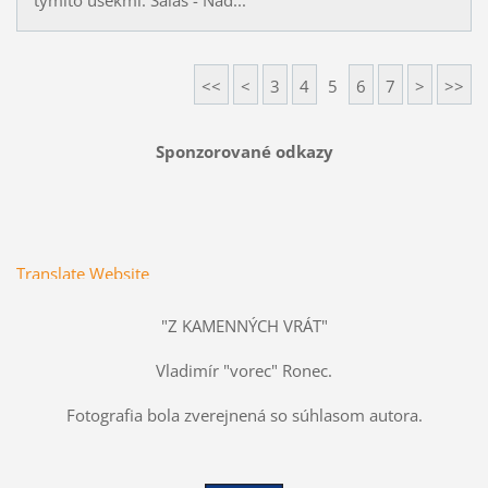
týmito úsekmi: Salaš - Nad...
<<
<
3
4
5
6
7
>
>>
Sponzorované odkazy
Translate Website
"Z KAMENNÝCH VRÁT"
Vladimír "vorec" Ronec.
Fotografia bola zverejnená so súhlasom autora.